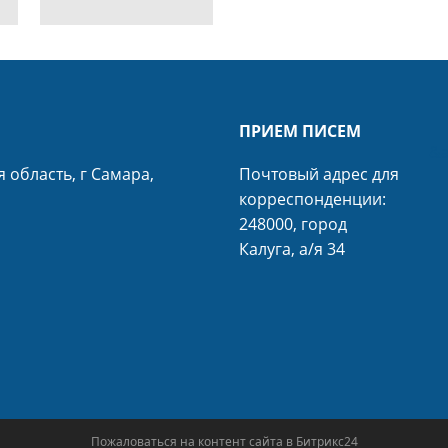
ПРИЕМ ПИСЕМ
&a
 область, г Самара,
Почтовый адрес для
корреспонденции:
248000, город
Калуга, а/я 34
Пожаловаться на контент cайта в
Битрикс24