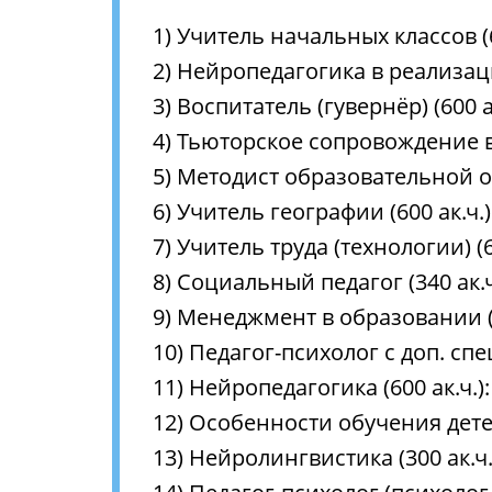
1) Учитель начальных классов (60
2) Нейропедагогика в реализаци
3) Воспитатель (гувернёр) (600 ак
4) Тьюторское сопровождение в 
5) Методист образовательной ор
6) Учитель географии (600 ак.ч.)
7) Учитель труда (технологии) (60
8) Социальный педагог (340 ак.ч.
9) Менеджмент в образовании (60
10) Педагог-психолог с доп. сп
11) Нейропедагогика (600 ак.ч.):
12) Особенности обучения детей
13) Нейролингвистика (300 ак.ч.)